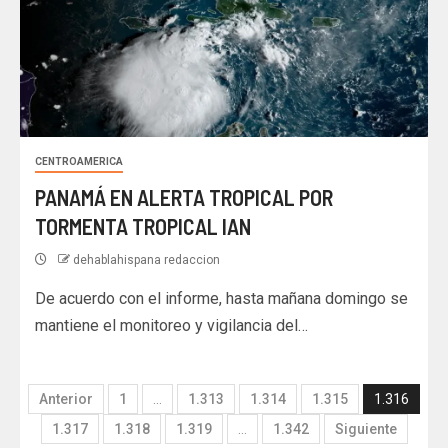
CENTROAMERICA
PANAMÁ EN ALERTA TROPICAL POR
TORMENTA TROPICAL IAN
dehablahispana redaccion
De acuerdo con el informe, hasta mañana domingo se
mantiene el monitoreo y vigilancia del…
Anterior
1
…
1.313
1.314
1.315
1.316
1.317
1.318
1.319
…
1.342
Siguiente