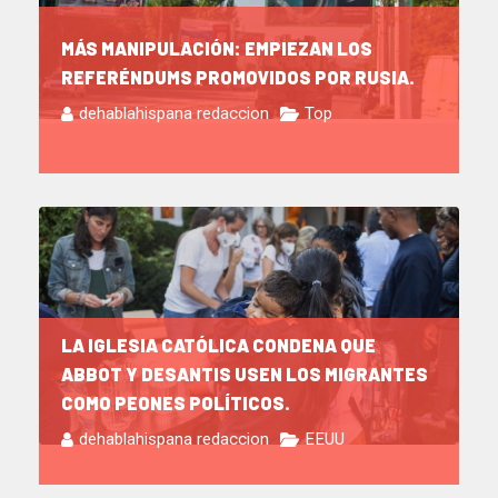
MÁS MANIPULACIÓN: EMPIEZAN LOS
REFERÉNDUMS PROMOVIDOS POR RUSIA.
dehablahispana redaccion
Top
LA IGLESIA CATÓLICA CONDENA QUE
ABBOT Y DESANTIS USEN LOS MIGRANTES
COMO PEONES POLÍTICOS.
dehablahispana redaccion
EEUU