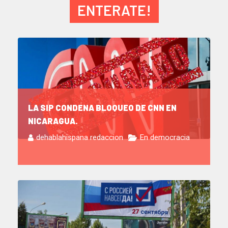
ENTERATE!
LA SIP CONDENA BLOQUEO DE CNN EN
NICARAGUA.
dehablahispana redaccion
En democracia