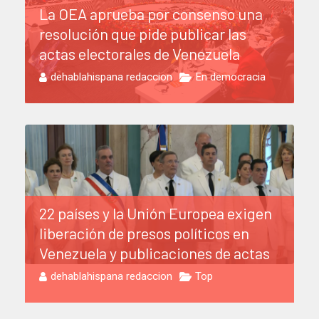
La OEA aprueba por consenso una
resolución que pide publicar las
actas electorales de Venezuela
dehablahispana redaccion
En democracia
22 países y la Unión Europea exigen
liberación de presos políticos en
Venezuela y publicaciones de actas
dehablahispana redaccion
Top