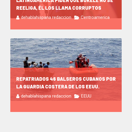
LATINOAMÉRICA PIDEN QUE BUKELE NO SE
REELIGA, ÉL LOS LLAMA CORRUPTOS
dehablahispana redaccion
Centroamerica
REPATRIADOS 46 BALSEROS CUBANOS POR
LA GUARDIA COSTERA DE LOS EEUU.
dehablahispana redaccion
EEUU