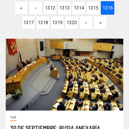
«
‹
1312
1313
1314
1315
1316
1317
1318
1319
1320
›
»
TOP
30 DE SEPTIEMBRE: RUSIA ANEXARÍA