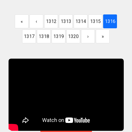
«
‹
1312
1313
1314
1315
1316
1317
1318
1319
1320
›
»
Envivo Dehablahispana