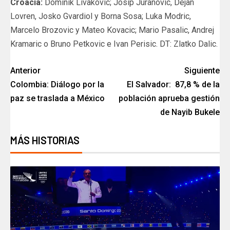
Croacia:
Dominik Livakovic; Josip Juranovic, Dejan
Lovren, Josko Gvardiol y Borna Sosa; Luka Modric,
Marcelo Brozovic y Mateo Kovacic; Mario Pasalic, Andrej
Kramaric o Bruno Petkovic e Ivan Perisic. DT: Zlatko Dalic.
Anterior
Siguiente
Colombia: Diálogo por la
El Salvador: 87,8 % de la
paz se traslada a México
población aprueba gestión
de Nayib Bukele
MÁS HISTORIAS