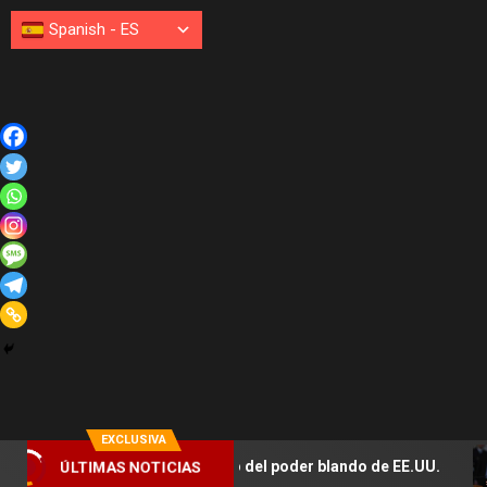
Spanish
-
ES
EXCLUSIVA
ÚLTIMAS NOTICIAS
» expresa el uso del poder blando de EE.UU.
Lula culpa