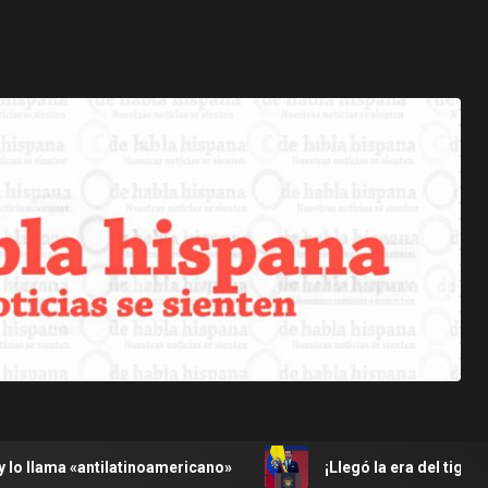
latinoamericano»
¡Llegó la era del tigre! Espriella arra