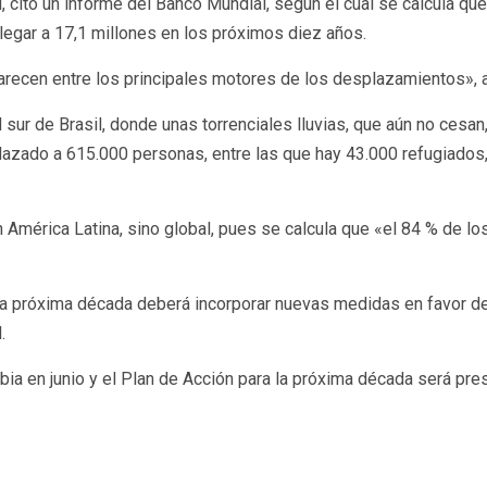
l, citó un informe del Banco Mundial, según el cual se calcula q
legar a 17,1 millones en los próximos diez años.
arecen entre los principales motores de los desplazamientos», a
sur de Brasil, donde unas torrenciales lluvias, que aún no cesa
lazado a 615.000 personas, entre las que hay 43.000 refugiados,
 América Latina, sino global, pues se calcula que «el 84 % de l
a la próxima década deberá incorporar nuevas medidas en favor de
.
a en junio y el Plan de Acción para la próxima década será prese