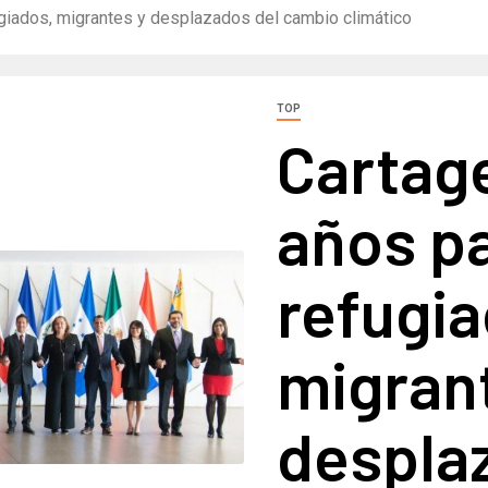
ugiados, migrantes y desplazados del cambio climático
TOP
Cartag
años pa
refugia
migran
despla