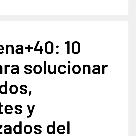
ena+40: 10
ra solucionar
dos,
tes y
zados del