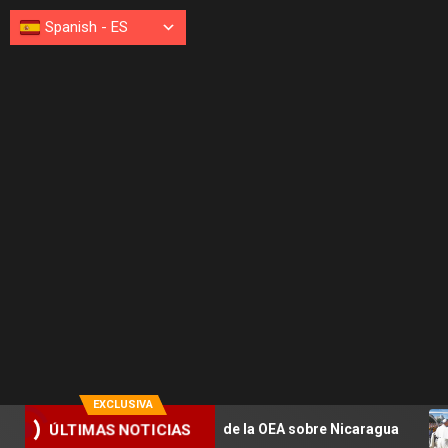
Spanish
-
ES
EXCLUSIVA
piezan en sesión de la OEA sobre Nicaragua
León XIV es
ÚLTIMAS NOTICIAS