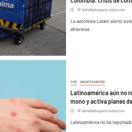
dehablahispana redaccion
La aerolínea Latam alertó est
atraviesa…
TOP
UNCATEGORIZED
Latinoamérica aún no re
mono y activa planes de
dehablahispana redaccion
Latinoamérica no ha reportad