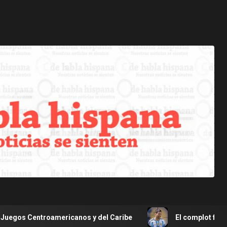
ericanos y del Caribe
El complot frustrado para asesin