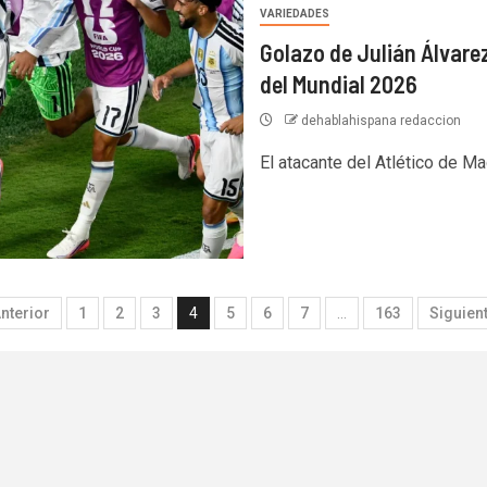
VARIEDADES
Golazo de Julián Álvarez
del Mundial 2026
dehablahispana redaccion
El atacante del Atlético de Ma
nterior
1
2
3
4
5
6
7
…
163
Siguien