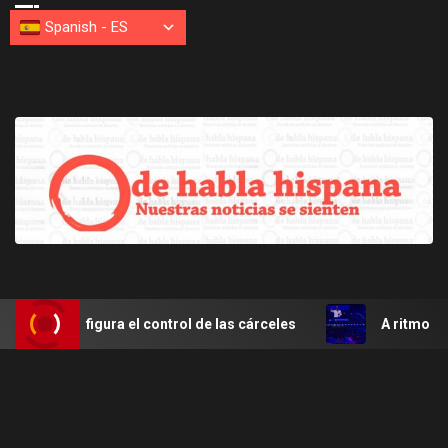
Spanish
-
ES
econfigura el control de las cárceles
A ritmo de mereng