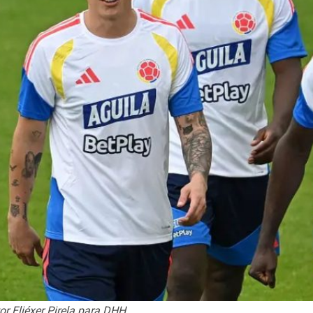
or Eliéxer Pirela para DHH.