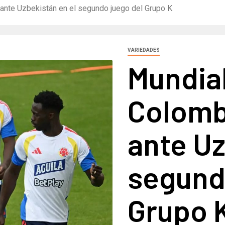
ante Uzbekistán en el segundo juego del Grupo K
VARIEDADES
Mundia
Colomb
ante Uz
segund
Grupo 