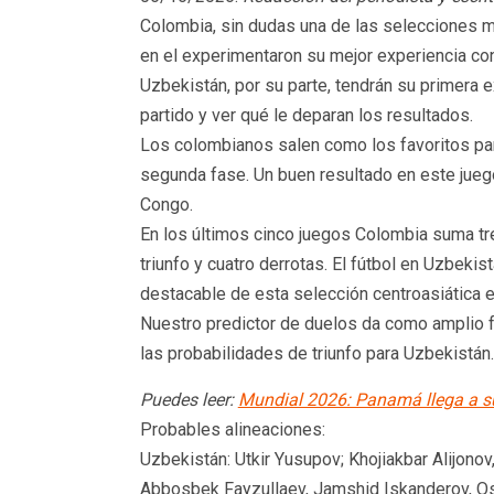
Colombia, sin dudas una de las selecciones má
en el experimentaron su mejor experiencia con
Uzbekistán, por su parte, tendrán su primera ex
partido y ver qué le deparan los resultados.
Los colombianos salen como los favoritos para
segunda fase. Un buen resultado en este juego 
Congo.
En los últimos cinco juegos Colombia suma tre
triunfo y cuatro derrotas. El fútbol en Uzbe
destacable de esta selección centroasiática e
Nuestro predictor de duelos da como amplio fa
las probabilidades de triunfo para Uzbekistán.
Puedes leer:
Mundial 2026: Panamá llega a s
Probables alineaciones:
Uzbekistán: Utkir Yusupov; Khojiakbar Alijon
Abbosbek Fayzullaev, Jamshid Iskanderov, Os