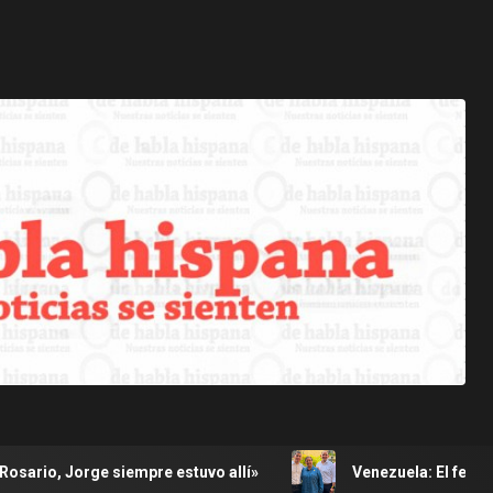
pre estuvo allí»
Venezuela: El fenómeno de «Kilómetro»