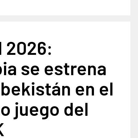
l 2026:
ia se estrena
bekistán en el
o juego del
K