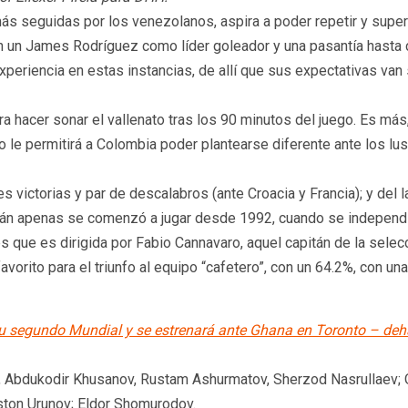
s seguidas por los venezolanos, aspira a poder repetir y supera
 un James Rodríguez como líder goleador y una pasantía hasta cu
periencia en estas instancias, de allí que sus expectativas van s
 hacer sonar el vallenato tras los 90 minutos del juego. Es más,
le permitirá a Colombia poder plantearse diferente ante los luso
s victorias y par de descalabros (ante Croacia y Francia); y del
kistán apenas se comenzó a jugar desde 1992, cuando se independ
s que es dirigida por Fabio Cannavaro, aquel capitán de la sele
vorito para el triunfo al equipo “cafetero”, con un 64.2%, con u
u segundo Mundial y se estrenará ante Ghana en Toronto – de
ov, Abdukodir Khusanov, Rustam Ashurmatov, Sherzod Nasrullaev;
ton Urunov; Eldor Shomurodov.