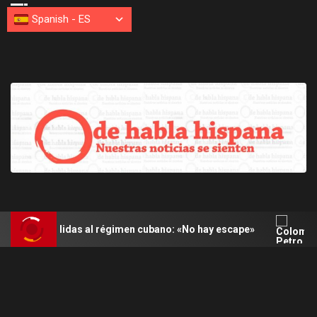
Spanish
-
ES
salidas al régimen cubano: «No hay escape»
Colombia: P