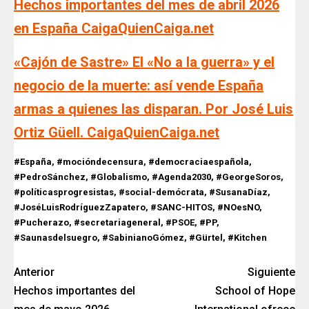
Hechos importantes del mes de abril 2026
en España CaigaQuienCaiga.net
«Cajón de Sastre» El «No a la guerra» y el
negocio de la muerte: así vende España
armas a quienes las disparan. Por José Luis
Ortiz Güell. CaigaQuienCaiga.net
#España, #mocióndecensura, #democraciaespañola,
#PedroSánchez, #Globalismo, #Agenda2030, #GeorgeSoros,
#políticasprogresistas, #social-demócrata, #SusanaDíaz,
#JoséLuisRodríguezZapatero, #SANC-HITOS, #NOesNO,
#Pucherazo, #secretariageneral, #PSOE, #PP,
#Saunasdelsuegro, #SabinianoGómez, #Gürtel, #Kitchen
Anterior
Siguiente
Hechos importantes del
School of Hope