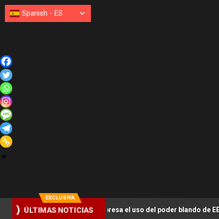
Spanish
-
ES
EXCLUSIVA
ómetro» expresa el uso del poder blando de EE.UU.
Lula
ÚLTIMAS NOTICIAS