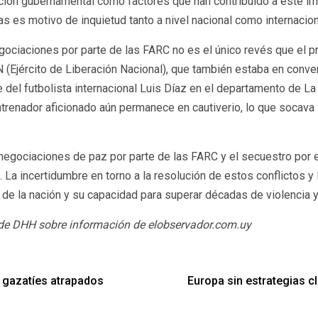
sación gubernamental como factores que han contribuido a este i
 es motivo de inquietud tanto a nivel nacional como internacion
gociaciones por parte de las FARC no es el único revés que el 
 ELN (Ejército de Liberación Nacional), que también estaba en co
el futbolista internacional Luis Díaz en el departamento de La Gu
ntrenador aficionado aún permanece en cautiverio, lo que socava 
negociaciones de paz por parte de las FARC y el secuestro por e
a. La incertidumbre en torno a la resolución de estos conflictos
 de la nación y su capacidad para superar décadas de violencia y
 de DHH sobre información de elobservador.com.uy
l gazatíes atrapados
Europa sin estrategias cl