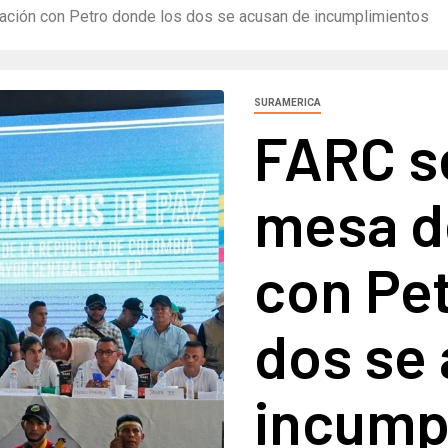
ación con Petro donde los dos se acusan de incumplimientos
SURAMERICA
FARC s
mesa d
con Pe
dos se
incump