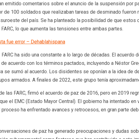
 han emitido comentarios sobre el anuncio de la suspensión por p
dor de 100 soldados que realizaban tareas de desminado fueron r
 suroeste del país. Se ha planteado la posibilidad de que estos 
s FARC, lo que aumenta las tensiones entre ambas partes.
sta fue error – Dehablahispana
as FARC ha sido una constante a lo largo de décadas. El acuerdo 
n de acuerdo con los términos pactados, incluyendo a Néstor Gr
ca se sumó al acuerdo. Los disidentes se oponían a la idea de d
pos armados. A finales de 2022, este grupo tenía aproximadame
de las FARC, firmó el acuerdo de paz de 2016, pero en 2019 regr
que el EMC (Estado Mayor Central). El gobierno ha intentado en
 proceso ha enfrentado avances y retrocesos, en gran parte debid
onversaciones de paz ha generado preocupaciones y dudas sobre 