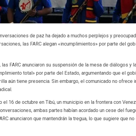
versaciones de paz ha dejado a muchos perplejos y preocupados 
saciones, las FARC alegan «incumplimientos» por parte del gobi
las FARC anunciaron su suspensión de la mesa de diálogos y la 
plimiento total» por parte del Estado, argumentando que el gobie
lla aún tiene presencia. Sin embargo, el comunicado no ofrece i
dical.
l 16 de octubre en Tibú, un municipio en la frontera con Vene
conversaciones, ambas partes habían acordado un cese del fuego
ARC anunciaron que mantendrán la tregua, lo que sugiere que no 