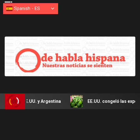
Spanish
-
ES
con EE.UU. y Argentina
EE.UU. congeló las exportacione