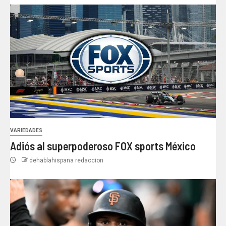
VARIEDADES
Adiós al superpoderoso FOX sports México
dehablahispana redaccion