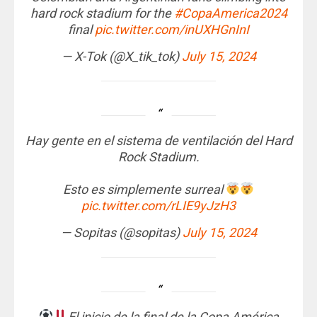
hard rock stadium for the
#CopaAmerica2024
final
pic.twitter.com/inUXHGnInI
— X-Tok (@X_tik_tok)
July 15, 2024
Hay gente en el sistema de ventilación del Hard
Rock Stadium.
Esto es simplemente surreal
pic.twitter.com/rLIE9yJzH3
— Sopitas (@sopitas)
July 15, 2024
El inicio de la final de la Copa América