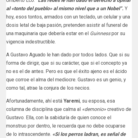
Umberto Eco:
“Las redes le han dado el derecho a opinar
al «tonto del pueblo» al mismo nivel que a un Nobel”.
Y
hoy, esos tontos, armados con un teclado, un celular y una
dosis letal de baja pasión, pretenden asistir al funeral de
una maquinaria que debería estar en el
Guinness
por su
vigencia indestructible.
A Gustavo Aguado le han dado por todos lados. Que si su
forma de dirigir, que si su carácter, que si el concepto ya
no es el de antes. Pero es que el éxito ajeno es el ácido
que corroe el alma del mediocre. Gustavo es un genio, y
como tal, atrae la conjura de los necios.
Afortunadamente, ahí está
Yaremi
, su esposa, esa
columna de disciplina que calma al
«demonio»
creativo de
Gustavo. Ella, con la sabiduría de quien conoce el
monstruo por dentro, le recuerda que no debe ocuparse
de lo intrascendente.
«Si los perros ladran, es señal de