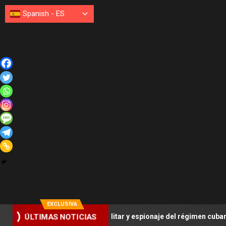
Spanish
-
ES
EXCLUSIVA
 adquisición militar y espionaje del régimen cubano
Bry
ÚLTIMAS NOTICIAS