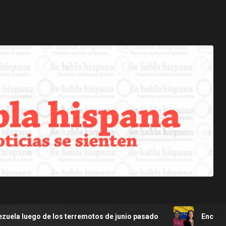
los terremotos de junio pasado
Encuesta AtlasIntel sobr