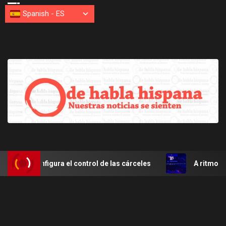
Spanish
-
ES
onfigura el control de las cárceles
A ritmo de merengue