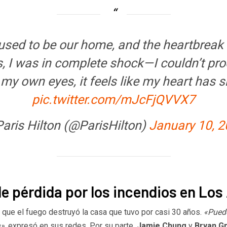
used to be our home, and the heartbreak i
, I was in complete shock—I couldn’t pro
 my own eyes, it feels like my heart has s
pic.twitter.com/mJcFjQVVX7
aris Hilton (@ParisHilton)
January 10, 
de pérdida por los incendios en Los
ó que el fuego destruyó la casa que tuvo por casi 30 años.
«Puedo
a»
, expresó en sus redes. Por su parte,
Jamie Chung
y
Bryan G