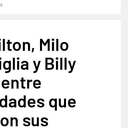
os
lton, Milo
lia y Billy
 entre
idades que
ron sus