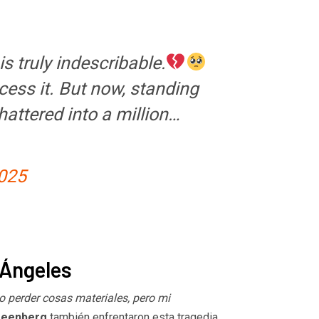
s truly indescribable.
cess it. But now, standing
hattered into a million…
2025
 Ángeles
 perder cosas materiales, pero mi
reenberg
también enfrentaron esta tragedia,