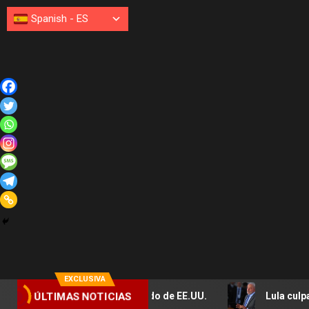
Spanish
-
ES
EXCLUSIVA
so del poder blando de EE.UU.
Lula culpa a Marco Rubio 
ÚLTIMAS NOTICIAS