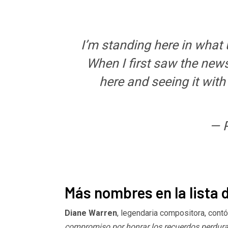
I’m standing here in what 
When I first saw the news
here and seeing it with
— P
Más nombres en la lista 
Diane Warren
, legendaria compositora, cont
compromiso por honrar los recuerdos perdur