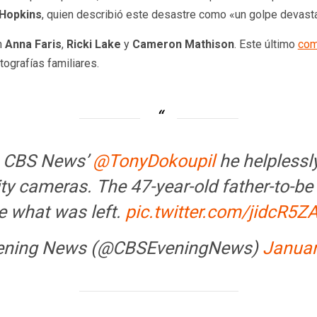
Hopkins
, quien describió este desastre como «un golpe devast
n
Anna Faris
,
Ricki Lake
y
Cameron Mathison
. Este último
com
tografías familiares.
ls CBS News’
@TonyDokoupil
he helplessl
y cameras. The 47-year-old father-to-be 
e what was left.
pic.twitter.com/jidcR5Z
ening News (@CBSEveningNews)
Januar