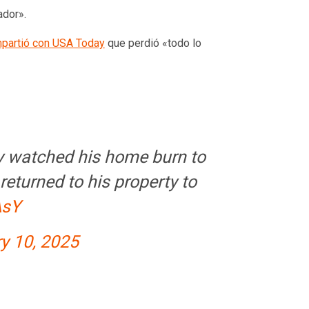
ador».
partió con USA Today
que perdió «todo lo
y watched his home burn to
returned to his property to
AsY
y 10, 2025