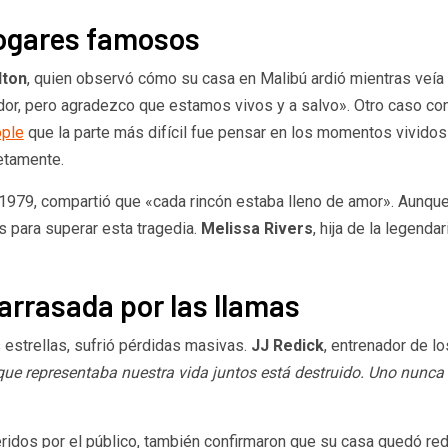
hogares famosos
lton
, quien observó cómo su casa en Malibú ardió mientras veía l
ador, pero agradezco que estamos vivos y a salvo». Otro caso c
ople
que la parte más difícil fue pensar en los momentos vivido
etamente.
1979, compartió que «cada rincón estaba lleno de amor». Aunque 
s para superar esta tragedia.
Melissa Rivers
, hija de la legenda
arrasada por las llamas
 estrellas, sufrió pérdidas masivas.
JJ Redick
, entrenador de l
que representaba nuestra vida juntos está destruido. Uno nunca
ueridos por el público, también confirmaron que su casa quedó re