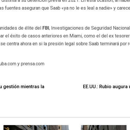
distinta a su detención previa en 2021. En esta ocasión, al hab
las fuentes aseguran que Saab «ya no le es leal a nadie» y carec
unidades de élite del
FBI
, Investigaciones de Seguridad Nacional 
car el éxito de casos anteriores en Miami, como el del ex tesor
 se centra ahora en si la presión legal sobre Saab terminará por 
uba.com y prensa.com
u gestión mientras la
EE.UU.: Rubio augura 