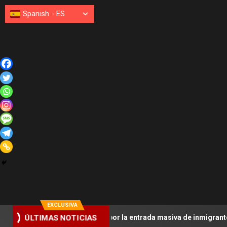
Spanish
-
ES
EXCLUSIVA
ÚLTIMAS NOTICIAS
 in vigilando por la entrada masiva de inmigrantes a Ceuta el pasa