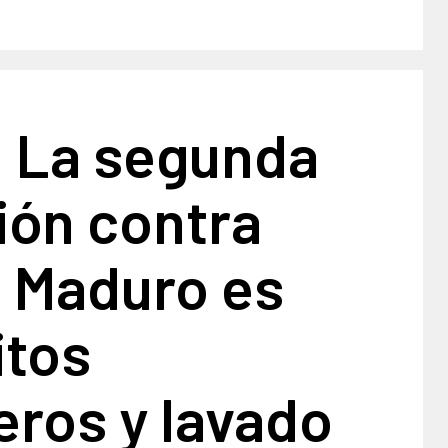
: La segunda
ión contra
s Maduro es
itos
eros y lavado