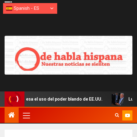
Spanish
-
ES
sa el uso del poder blando de EE.UU.
Lula culpa a Marc