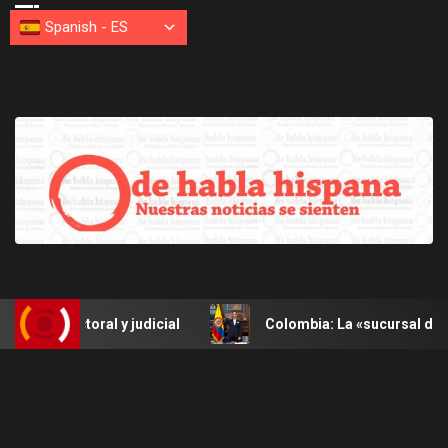
Spanish
-
ES
oral y judicial
Colombia: La «sucursal del cielo» se blin