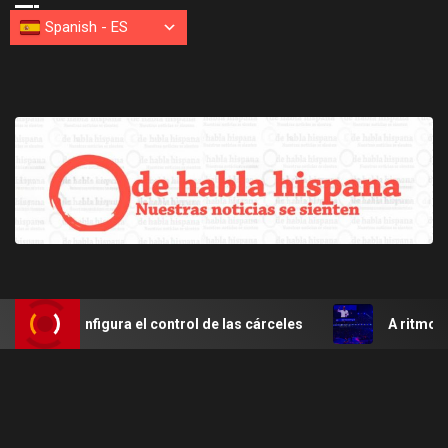
Spanish
-
ES
reconfigura el control de las cárceles
A ritmo de meren