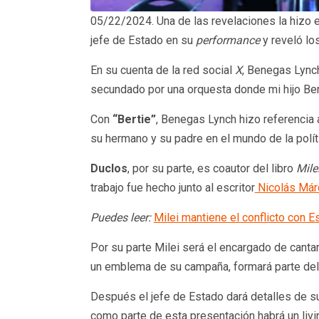
05/22/2024. Una de las revelaciones la hizo e
jefe de Estado en su
performance
y reveló lo
En su cuenta de la red social
X
, Benegas Lynch
secundado por una orquesta donde mi hijo Bertie
Con
“Bertie”
, Benegas Lynch hizo referencia a
su hermano y su padre en el mundo de la polít
Duclos
, por su parte, es coautor del libro
Mile
trabajo fue hecho junto al escritor
Nicolás Már
Puedes leer:
Milei mantiene el conflicto con 
Por su parte Milei será el encargado de canta
un emblema de su campaña, formará parte del r
Después el jefe de Estado dará detalles de su
como parte de esta presentación habrá un livi