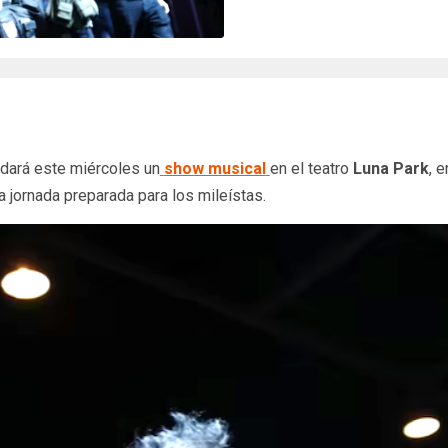
dará este miércoles un
show musical
en el teatro
Luna Park
, 
a jornada preparada para los mileístas.