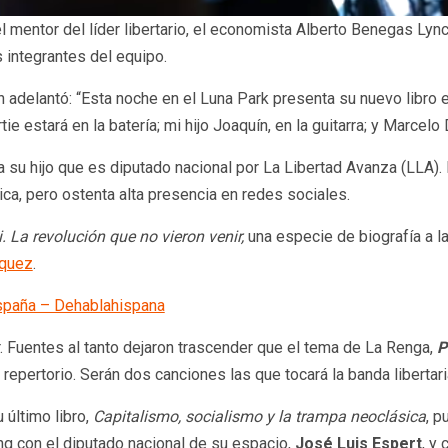
l mentor del líder libertario, el economista Alberto Benegas Ly
s integrantes del equipo.
 adelantó: “Esta noche en el Luna Park presenta su nuevo libro e
 estará en la batería; mi hijo Joaquín, en la guitarra; y Marcelo D
 su hijo que es diputado nacional por La Libertad Avanza (LLA). 
ica, pero ostenta alta presencia en redes sociales.
i. La revolución que no vieron venir,
una especie de biografía a la
quez
.
España – Dehablahispana
r. Fuentes al tanto dejaron trascender que el tema de La Renga,
P
epertorio. Serán dos canciones las que tocará la banda libertari
 último libro,
Capitalismo, socialismo y la trampa neoclásica
, p
ng con el diputado nacional de su espacio,
José Luis Espert
, y