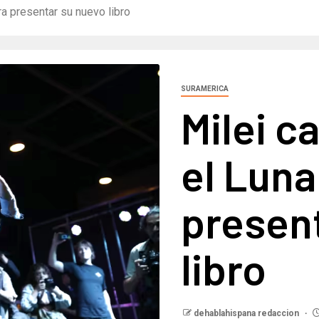
ra presentar su nuevo libro
SURAMERICA
Milei c
el Luna
presen
libro
dehablahispana redaccion