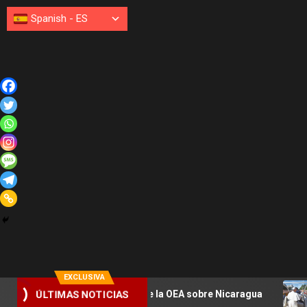
Spanish
-
ES
EXCLUSIVA
ÚLTIMAS NOTICIAS
piezan en sesión de la OEA sobre Nicaragua
León XIV es