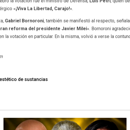
lebró la votación fue el ministro de Defensa,
Luis Petri
, quien d
érgico «
¡Viva La Libertad, Carajo!
«.
za,
Gabriel Bornoroni
, también se manifestó al respecto, señal
ran reforma del presidente Javier Milei
«. Bornoroni agradec
en la votación en particular. En la misma, volvió a verse la contu
om
 estético de sustancias