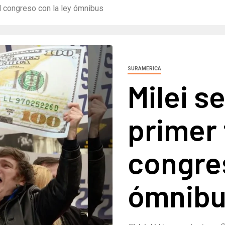
el congreso con la ley ómnibus
SURAMERICA
Milei s
primer 
congres
ómnib