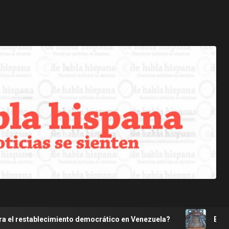
miento democrático en Venezuela?
EE.UU. y aliados trop