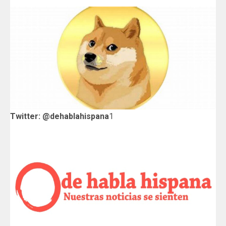
Twitter: @dehablahispana
1