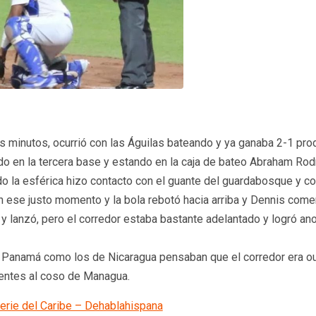
os minutos, ocurrió con las Águilas bateando y ya ganaba 2-1 prod
 en la tercera base y estando en la caja de bateo Abraham Rodri
 la esférica hizo contacto con el guante del guardabosque y con
ese justo momento y la bola rebotó hacia arriba y Dennis comenz
 y lanzó, pero el corredor estaba bastante adelantado y logró anot
 de Panamá como los de Nicaragua pensaban que el corredor era 
tentes al coso de Managua.
Serie del Caribe – Dehablahispana