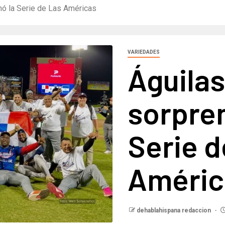
nó la Serie de Las Américas
VARIEDADES
Águila
sorpren
Serie d
Améric
dehablahispana redaccion