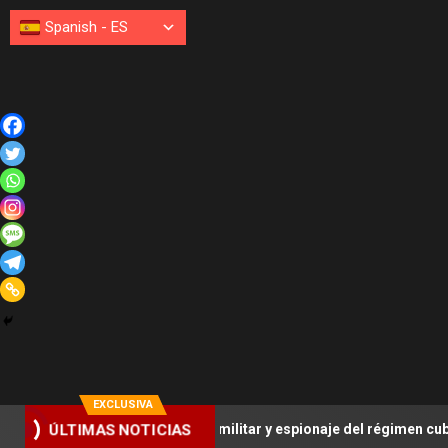
Spanish
-
ES
EXCLUSIVA
ÚLTIMAS NOTICIAS
 adquisición militar y espionaje del régimen cubano
Bry