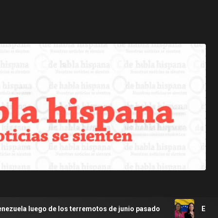
los terremotos de junio pasado
Encuesta AtlasIntel sobr