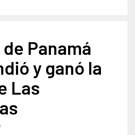
s de Panamá
dió y ganó la
e Las
as