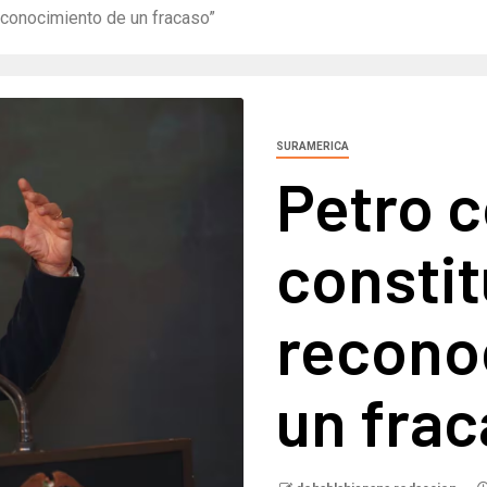
reconocimiento de un fracaso”
SURAMERICA
Petro c
constit
recono
un frac