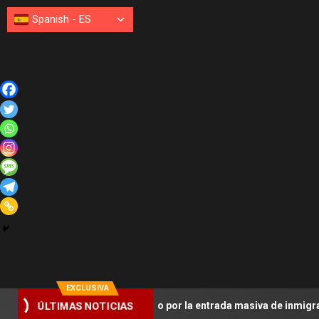
Spanish
-
ES
EXCLUSIVA
idad in vigilando por la entrada masiva de inmigrantes a Ceuta el
ÚLTIMAS NOTICIAS