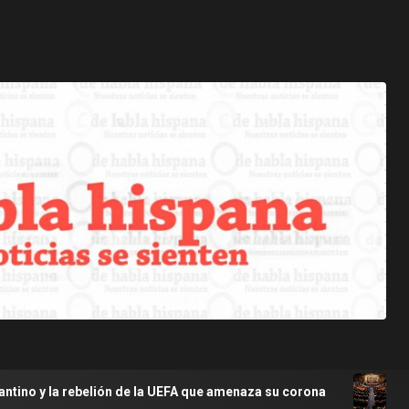
lión de la UEFA que amenaza su corona
EE.UU.: Senado pi