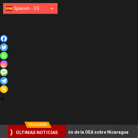
Spanish
-
ES
EXCLUSIVA
ezan en sesión de la OEA sobre Nicaragua
León XIV esta
ÚLTIMAS NOTICIAS