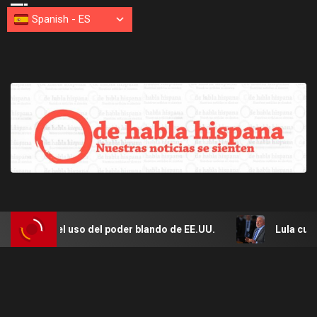
Spanish
-
ES
so del poder blando de EE.UU.
Lula culpa a Marco Rubio