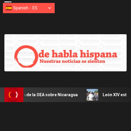
Spanish
-
ES
esión de la OEA sobre Nicaragua
León XIV estará en Uru