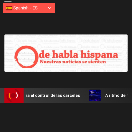
Spanish
-
ES
igura el control de las cárceles
A ritmo de merengue Sa