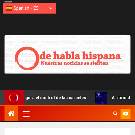
Spanish
-
ES
figura el control de las cárceles
A ritmo de merengue S