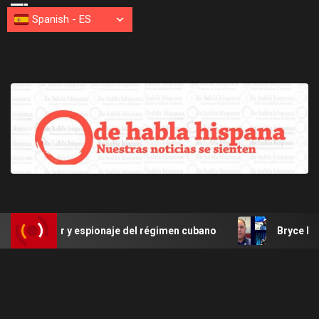
Spanish
-
ES
r y espionaje del régimen cubano
Bryce Harper de Filis d