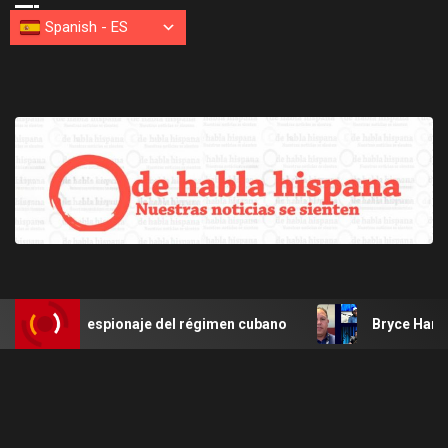
Spanish
-
ES
y espionaje del régimen cubano
Bryce Harper de Filis de