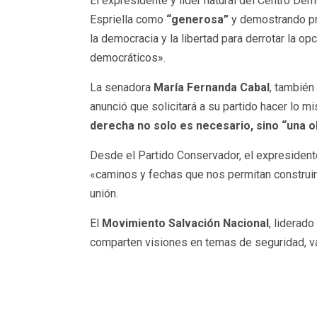
El expresidente y líder natural del Centro Dem
Espriella como
“generosa”
y demostrando pre
la democracia y la libertad para derrotar la op
democráticos».
La senadora
María Fernanda Cabal
, también
anunció que solicitará a su partido hacer lo 
derecha no solo es necesario, sino “una o
Desde el Partido Conservador, el expresiden
«caminos y fechas que nos permitan construir 
unión.
El
Movimiento Salvación Nacional
, liderad
comparten visiones en temas de seguridad, valo