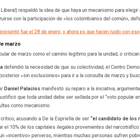
 Liberal) respaldó la idea de que haya un mecanismo para elegir 
ruirse con la participación de «los colombianos del común», d
presentó fue el 28 de enero, y ahora es que hacen ruido con eso
 de marzo
lar de marzo como el camino legítimo para la unidad, o critican 
ia
defendió la necesidad de que su colectividad, el Centro Democ
posterior «sin exclusiones» para ir a la consulta de marzo y busc
or
Daniel Palacios
manifestó su reparo a la iniciativa, argumen
 justificó que toda unidad debe ser sellada por el “voto popular 
sultas como mecanismo.
crítico, acusando a De la Espriella de ser
“el candidato de los
r el 10% de los capitales ilegales provenientes del narcotráfico 
 un «incentivo» perverso, mientras muchas personas sufren pobr