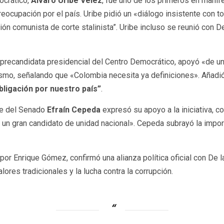
ocrático,
Álvaro Uribe Vélez
, fue uno de los primeros en manifes
ocupación por el país. Uribe pidió un «diálogo insistente con
ción comunista de corte stalinista”. Uribe incluso se reunió con D
 precandidata presidencial del Centro Democrático, apoyó «de un
mismo, señalando que «Colombia necesita ya definiciones». Añad
bligación por nuestro país”
.
te del Senado
Efraín Cepeda
expresó su apoyo a la iniciativa, c
un gran candidato de unidad nacional». Cepeda subrayó la import
o por Enrique Gómez, confirmó una alianza política oficial con De 
res tradicionales y la lucha contra la corrupción.