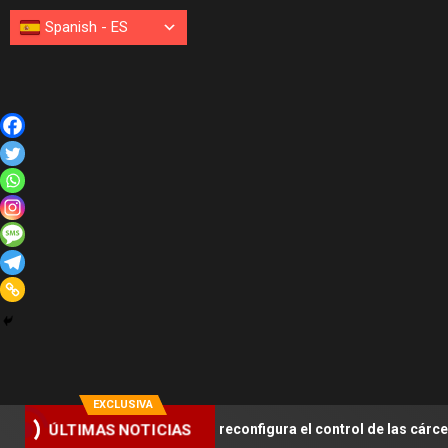
Spanish
-
ES
EXCLUSIVA
ÚLTIMAS NOTICIAS
 alias «Bonito» y se reconfigura el control de las cárceles