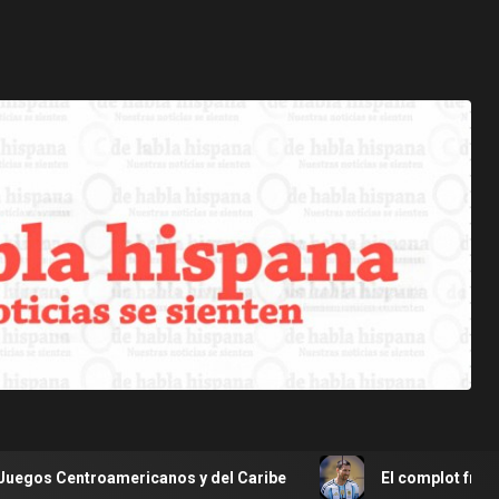
roamericanos y del Caribe
El complot frustrado para as