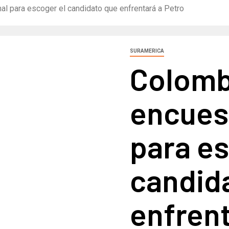
l para escoger el candidato que enfrentará a Petro
SURAMERICA
Colomb
encues
para es
candid
enfrent