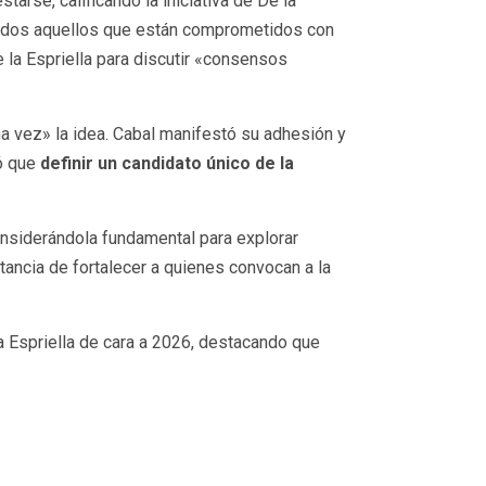
tarse, calificando la iniciativa de De la
 todos aquellos que están comprometidos con
e la Espriella para discutir «consensos
a vez» la idea. Cabal manifestó su adhesión y
ió que
definir un candidato único de la
onsiderándola fundamental para explorar
ancia de fortalecer a quienes convocan a la
la Espriella de cara a 2026, destacando que