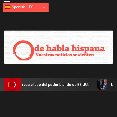
Spanish
-
ES
 expresa el uso del poder blando de EE.UU.
Lula culpa 