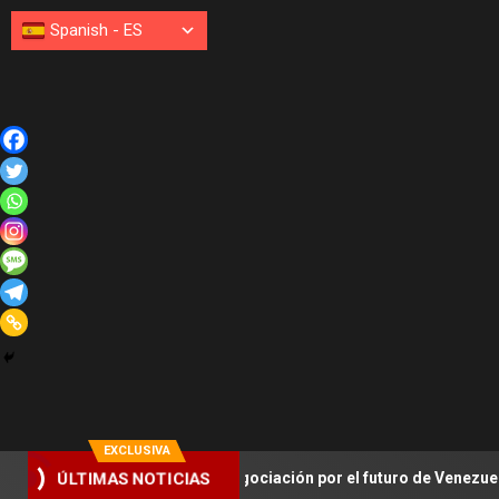
Spanish
-
ES
EXCLUSIVA
 instala la negociación por el futuro de Venezuela
¿Serv
ÚLTIMAS NOTICIAS