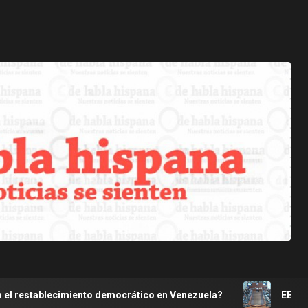
o democrático en Venezuela?
EE.UU. y aliados tropiezan