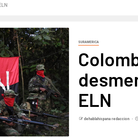
 ELN
SURAMERICA
Colomb
desmen
ELN
dehablahispana redaccion