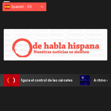
Spanish
-
ES
onfigura el control de las cárceles
A ritmo de merengue