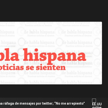
jes por twitter; “No me arrepiento”
EE.UU. golpea la e