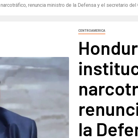
r narcotráfico, renuncia ministro de la Defensa y el secretario de
CENTROAMERICA
Hondura
institu
narcotr
renunci
la Defe