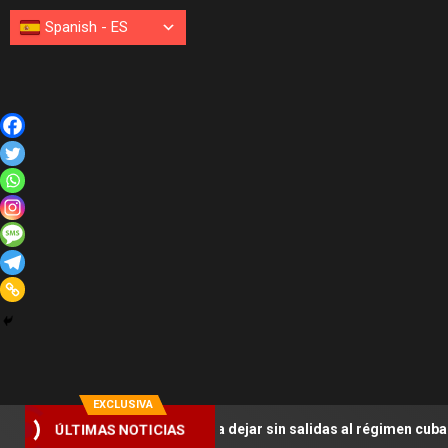
Spanish
-
ES
EXCLUSIVA
ÚLTIMAS NOTICIAS
rco Rubio busca dejar sin salidas al régimen cubano: «No hay esca