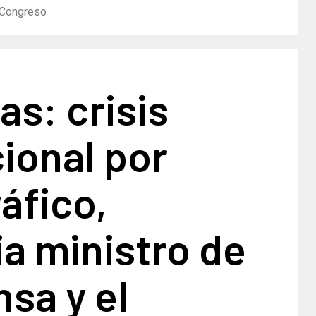
l Congreso
s: crisis
cional por
áfico,
a ministro de
nsa y el