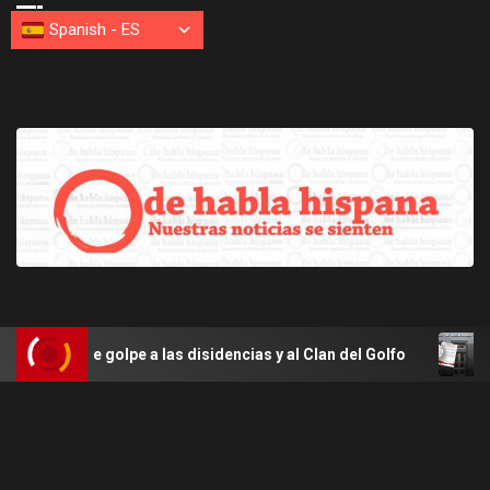
Spanish
-
ES
golpe a las disidencias y al Clan del Golfo
Perú repat