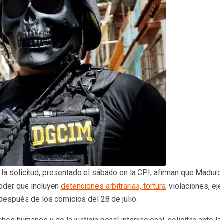
a solicitud, presentado el sábado en la CPI, afirman que Madur
poder que incluyen
detenciones arbitrarias, tortura
, violaciones, e
 después de los comicios del 28 de julio.
os humanos y de la justicia penal internacional, solicitan ante la