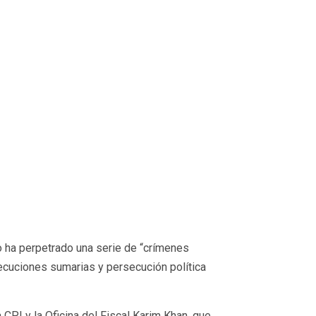
o ha perpetrado una serie de “crímenes
jecuciones sumarias y persecución política
 CPI y la Oficina del Fiscal Karim Khan, que