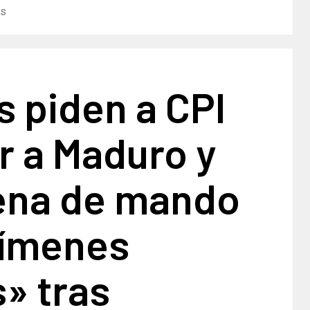
es
s piden a CPI
r a Maduro y
ena de mando
rímenes
» tras