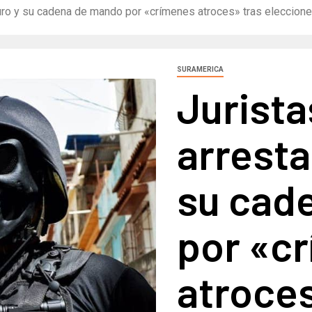
duro y su cadena de mando por «crímenes atroces» tras eleccion
SURAMERICA
Jurista
arresta
su cad
por «c
atroces