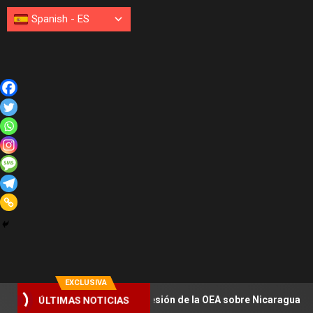
Spanish
-
ES
EXCLUSIVA
ÚLTIMAS NOTICIAS
iados tropiezan en sesión de la OEA sobre Nicaragua
Le