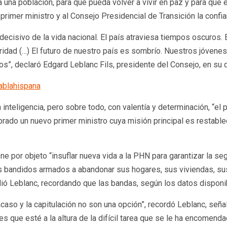
una población, para que pueda volver a vivir en paz y para que el
primer ministro y al Consejo Presidencial de Transición la confi
cisivo de la vida nacional. El país atraviesa tiempos oscuros. E
ridad (…) El futuro de nuestro país es sombrío. Nuestros jóvene
”, declaró Edgard Leblanc Fils, presidente del Consejo, en su 
hablahispana
inteligencia, pero sobre todo, con valentía y determinación, “el p
rado un nuevo primer ministro cuya misión principal es restablec
ne por objeto “insuflar nueva vida a la PHN para garantizar la seg
os bandidos armados a abandonar sus hogares, sus viviendas, sus
ñadió Leblanc, recordando que las bandas, según los datos disponi
caso y la capitulación no son una opción”, recordó Leblanc, seña
 que esté a la altura de la difícil tarea que se le ha encomendad