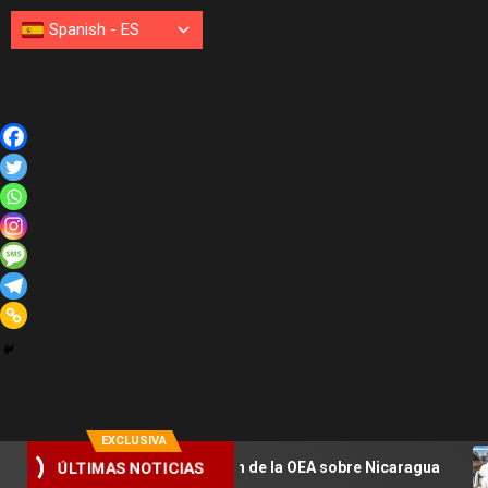
Spanish
-
ES
EXCLUSIVA
 tropiezan en sesión de la OEA sobre Nicaragua
León XIV
ÚLTIMAS NOTICIAS