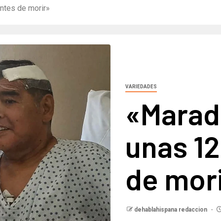
ntes de morir»
VARIEDADES
«Marad
unas 12
de mor
dehablahispana redaccion