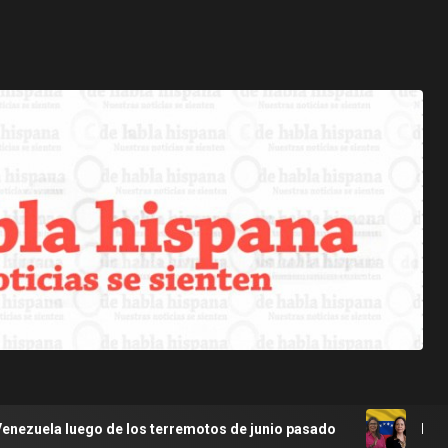
erremotos de junio pasado
Encuesta AtlasIntel sobre Ven