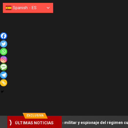
Spanish
-
ES
EXCLUSIVA
isición militar y espionaje del régimen cubano
Bryce Ha
ÚLTIMAS NOTICIAS