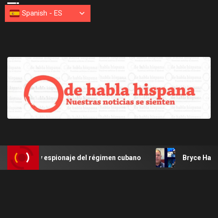
Spanish
-
ES
 y espionaje del régimen cubano
Bryce Harper de Filis de