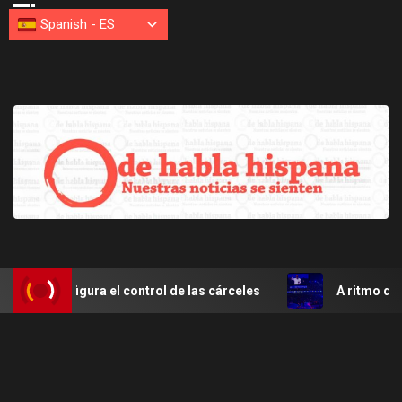
Spanish
-
ES
figura el control de las cárceles
A ritmo de merengue S