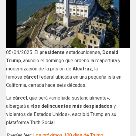
05/04/2025. El
presidente
estadounidense,
Donald
Trump
, anunció el domingo que ordenó la reapertura y
modernización de la prisión de
Alcatraz
, la
famosa
cárcel
federal ubicada en una pequeña isla en
California, cerrada hace seis décadas.
La
cárcel
, que será «ampliada sustancialmente»,
albergará a
«los delincuentes más despiadados
y
violentos de Estados Unidos», escribió Trump en su
plataforma Truth Social.
Puedes leer:
Los próximos 100 días de Trump –