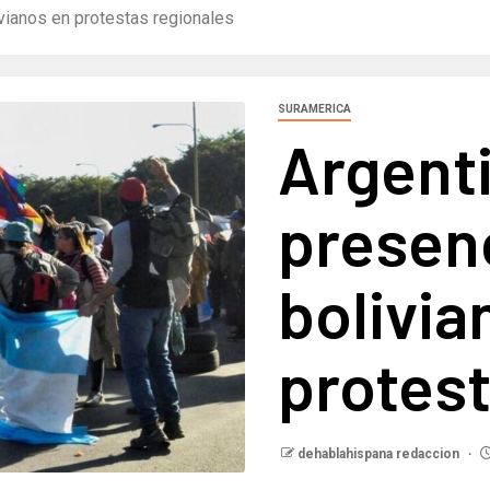
vianos en protestas regionales
SURAMERICA
Argent
presen
bolivia
protest
dehablahispana redaccion