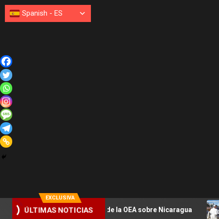
Spanish
-
ES
EXCLUSIVA
ezan en sesión de la OEA sobre Nicaragua
León XIV esta
ÚLTIMAS NOTICIAS