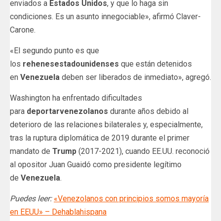
enviados a
Estados Unidos
, y que lo haga sin
condiciones. Es un asunto innegociable», afirmó Claver-
Carone.
«El segundo punto es que
los
rehenes
estadounidenses
que están detenidos
en
Venezuela
deben ser liberados de inmediato», agregó.
Washington ha enfrentado dificultades
para
deportar
venezolanos
durante años debido al
deterioro de las relaciones bilaterales y, especialmente,
tras la ruptura diplomática de 2019 durante el primer
mandato de
Trump
(2017-2021), cuando EE.UU. reconoció
al opositor Juan Guaidó como presidente legítimo
de
Venezuela
.
Puedes leer:
«Venezolanos con principios somos mayoría
en EEUU» – Dehablahispana