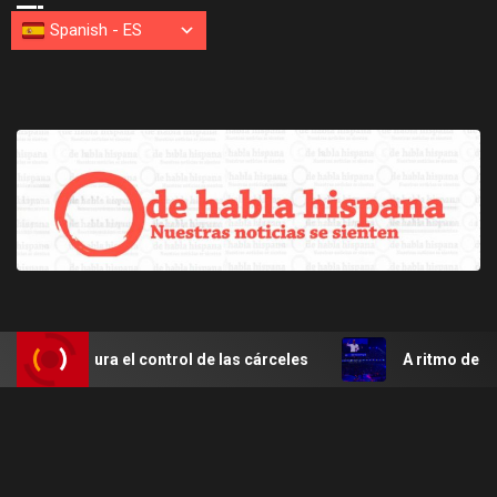
Spanish
-
ES
gura el control de las cárceles
A ritmo de merengue Sa